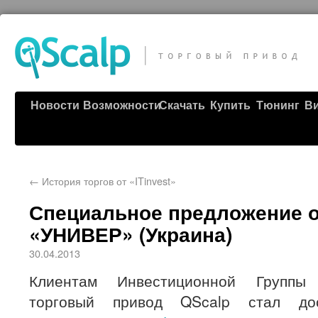
Новости
Возможности
Скачать
Купить
Тюнинг
В
←
История торгов от «ITinvest»
Специальное предложение о
«УНИВЕР» (Украина)
30.04.2013
Клиентам Инвестиционной Группы
торговый привод QScalp стал до