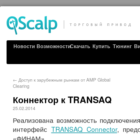
Новости
Возможности
Скачать
Купить
Тюнинг
В
←
Доступ к зарубежным рынкам от AMP Global
Clearing
Коннектор к TRANSAQ
25.02.2014
Реализована возможность подключения
интерфейс
TRANSAQ Connector
, пред
«ФИНАМ».