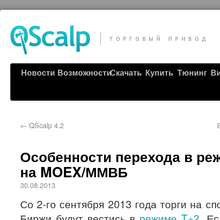
Новости
Возможности
Скачать
Купить
Тюнинг
В
←
QScalp 4.2
Особенности перехода в реж
на MOEX/ММВБ
30.08.2013
Со 2-го сентября 2013 года торги на с
Биржи будут вестись в
режиме T+2
. Е