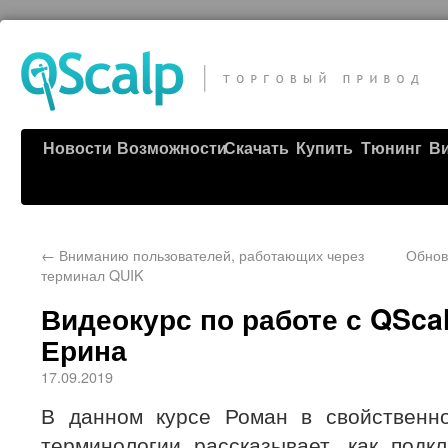
Новости
Возможности
Скачать
Купить
Тюнинг
В
←
Вниманию пользователей, работающих через
Обнов
терминал QUIK
Видеокурс по работе с QSca
Ерина
17.09.2019
В данном курсе Роман в свойственн
терминологии рассказывает, как подк